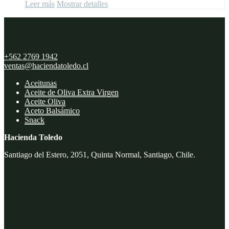
Leer más
Mostrar detalles
+562 2769 1942
ventas@haciendatoledo.cl
Aceitunas
Aceite de Oliva Extra Virgen
Aceite Oliva
Aceto Balsámico
Snack
Hacienda Toledo
Santiago del Estero, 2051, Quinta Normal, Santiago, Chile.