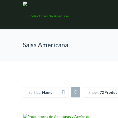
Salsa Americana
Sort by:
Name
Show:
72 Produc