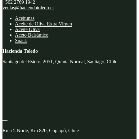
+562 2769 1942
ventas@haciendatoledo.cl
Aceitunas
Aceite de Oliva Extra Virgen
Aceite Oliva
Aceto Balsámico
Snack
Hacienda Toledo
Santiago del Estero, 2051, Quinta Normal, Santiago, Chile.
—
Ruta 5 Norte, Km 820, Copiapó, Chile