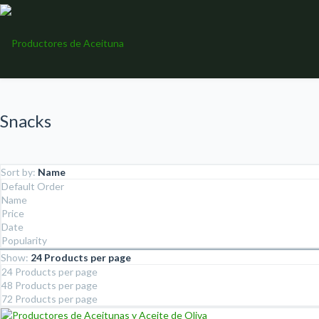
Snacks
Sort by:
Name
Default Order
Name
Price
Date
Popularity
Show:
24 Products per page
24 Products per page
48 Products per page
72 Products per page